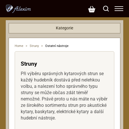
Kategorie
Basové kytary
Dárkové poukazy
Home
>
Struny
>
Ostatní nástroje
Efekty
Hardware
Struny
Klávesy
Kytary
Při výběru správných kytarových strun se
každý hudebník dostává před nelehkou
Mikrofony
volbu, a nalezení toho správného typu
Ostatní nástroje
struny se může občas zdát téměř
PA systémy
nemožné. Právě proto u nás máte na výběr
Příslušenství
ze širokého sortimentu strun pro akustické
kytary, baskytary, elektrické kytary a další
Rekordéry
hudební nástroje.
Reproboxy