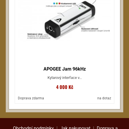
APOGEE Jam 96kHz
Kytarový interface v...
4 000 Kč
Doprava zdarma
na dotaz
Obchodní podmínky
|
Jak nakupovat
|
Doprava a