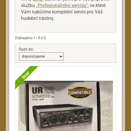
službu
„Profesionálního servisu"
, ve které
Kabely a jacky
Vám nabízíme kompletní servis pro Váš
Kapodastry
hudební nástroj.
Kosmetika
Ladičky a metronomy
Zobrazeno 1–5 z 5
Pouzdra
Přepínače pedálové
Řadit dle:
Popruhy a řemeny
Stojany
Bazar
Trsátka
Rekordéry
Reproboxy
Sluchátka
Snímače a elektroniky
Struny
Zesilovače