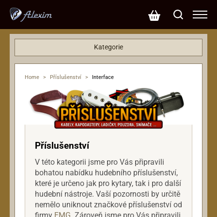
Kategorie
Basové kytary
Dárkové poukazy
Home
>
Příslušenství
>
Interface
Efekty
Hardware
Klávesy
Kytary
Mikrofony
Příslušenství
Ostatní nástroje
V této kategorii jsme pro Vás připravili
PA systémy
bohatou nabídku hudebního příslušenství,
Příslušenství
které je určeno jak pro kytary, tak i pro další
Bezdrátové wireless systémy
hudební nástroje. Vaší pozornosti by určitě
Chránič proti zpětné vazbě
nemělo uniknout značkové příslušenství od
firmy
EMG
. Zároveň jsme pro Vás připravili
Interface