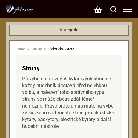
Kategorie
Basové kytary
Dárkové poukazy
Home
>
Struny
>
Elektrická kytara
Efekty
Hardware
Struny
Klávesy
Kytary
Při výběru správných kytarových strun se
každý hudebník dostává před nelehkou
Mikrofony
volbu, a nalezení toho správného typu
Ostatní nástroje
struny se může občas zdát téměř
PA systémy
nemožné. Právě proto u nás máte na výběr
Příslušenství
ze širokého sortimentu strun pro akustické
kytary, baskytary, elektrické kytary a další
Rekordéry
hudební nástroje.
Reproboxy