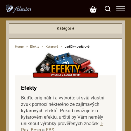
Kategorie
Basové kytary
Dárkové poukazy
Home
>
Efekty
>
Kytarové
>
Ladičky pedálové
Efekty
Basové
Hlasové vokální
Kytarové
Delay, Reverb, Looper
Efekty
Distortion, Overdrive, Fuzz
Chorus, Flanger, Phaser
Buďte originální a vytvořte si svůj vlastní
Kompresor, Sustainer
zvuk pomocí některého ze zajímavých
Ladičky pedálové
kytarových efektů. Pokud uvažujete o
Multiefekty, Stompboxy
kytarovém efektu, určitě by Vám neměly
Oktávery
uniknout výrobky prověřených značek
T-
Pedalboardy, Ostatní
Rex
,
Boss
a
EBS