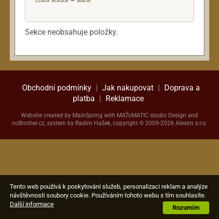
Předzesilovače
Tremolo,Vibrato
Wah-Wah, Volume pedály
Sekce neobsahuje položky.
Napáječe
Pedalboardy
Hardware
Obchodní podmínky
|
Jak nakupovat
|
Doprava a
Klávesy
platba
|
Reklamace
Kytary
Mikrofony
Website created by
MainSpring
with
MAŤoMATIC studio
Design and
noBrother.cz
, system by Radim Hašek, copyright © 2009-2026 Alexim s.r.o.
Ostatní nástroje
PA systémy
Příslušenství
Rekordéry
Reproboxy
Tento web používá k poskytování služeb, personalizaci reklam a analýze
návštěvnosti soubory cookie. Používáním tohoto webu s tím souhlasíte.
Sluchátka
Další informace
Rozumím
Snímače a elektroniky