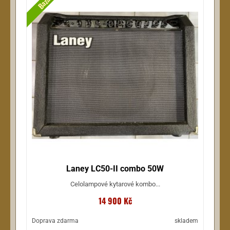
Bazar
Laney LC50-II combo 50W
Celolampové kytarové kombo...
14 900 Kč
Doprava zdarma
skladem