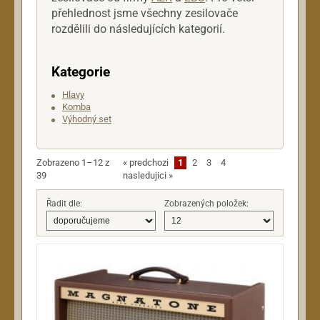
Sluchátka
přehlednost jsme všechny zesilovače
Snímače a elektroniky
rozdělili do následujících kategorií.
Struny
Zesilovače
Kategorie
Akustické kytary
Hlavy
Baskytary
Komba
Elektrické kytary
Výhodný set
Hlavy
Komba
Zobrazeno 1–12 z
«
predchozi
1
2
3
4
Výhodný set
39
nasledujici
»
Harmoniková komba
Řadit dle:
Zobrazených položek:
Kontrabasy
Profilery