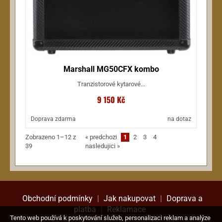
Marshall MG50CFX kombo
Tranzistorové kytarové...
9 150 Kč
Doprava zdarma
na dotaz
Zobrazeno 1–12 z
«
predchozi
1
2
3
4
39
nasledujici
»
Obchodní podmínky
|
Jak nakupovat
|
Doprava a
platba
|
Reklamace
Tento web používá k poskytování služeb, personalizaci reklam a analýze