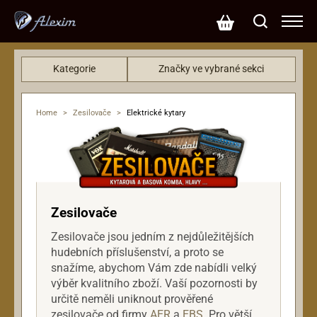
Kategorie
Značky ve vybrané sekci
Basové kytary
MAGNATONE (12)
Dárkové poukazy
Peavey (7)
Home
>
Zesilovače
>
Elektrické kytary
Efekty
BlackStar (6)
Hardware
Marshall (6)
Klávesy
Fender (2)
Kytary
Marble Amps (2)
Mikrofony
Laney (1)
Zesilovače
Ostatní nástroje
Vox (1)
Zesilovače jsou jedním z nejdůležitějších
PA systémy
hudebních příslušenství, a proto se
Příslušenství
snažíme, abychom Vám zde nabídli velký
Rekordéry
výběr kvalitního zboží. Vaší pozornosti by
Reproboxy
určitě neměli uniknout prověřené
zesilovače od firmy
AER
a
EBS
. Pro větší