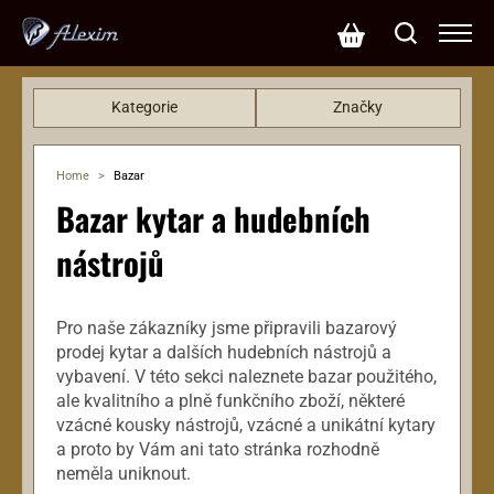
Kategorie
Značky
Basové kytary
KRC (425)
Dárkové poukazy
Gotoh (290)
Home
>
Bazar
Efekty
EMG (249)
Bazar kytar a hudebních
Hardware
EBS (113)
Klávesy
LeeHooker (75)
nástrojů
Kytary
John Pearse (50)
Mikrofony
L.R.Baggs (48)
Pro naše zákazníky jsme připravili bazarový
Ostatní nástroje
Lollar pickups (35)
prodej kytar a dalších hudebních nástrojů a
PA systémy
Casio (21)
vybavení. V této sekci naleznete bazar použitého,
ale kvalitního a plně funkčního zboží, některé
Příslušenství
Fzone (20)
vzácné kousky nástrojů, vzácné a unikátní kytary
Rekordéry
Dunlop (20)
a proto by Vám ani tato stránka rozhodně
Reproboxy
KTS (20)
neměla uniknout.