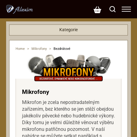
Kategorie
Basové kytary
Dárkové poukazy
Home
>
Mikrofony
>
Bezdrátové
Efekty
Hardware
Klávesy
Kytary
Mikrofony
Mikrofony
Bezdrátové
Mikrofon je zcela nepostradatelným
Dynamické
zařízením, bez kterého se jen stěží obejdou
Kondenzátorové
jakékoliv pěvecké nebo hudebnické výkony.
Příslušenství
Díky tomu je velmi důležité věnovat výběru
USB
mikrofonu patřičnou pozornost. V naší
nabídce se můžete setkat například s