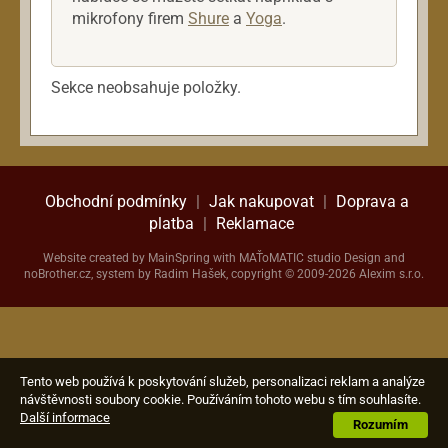
Ostatní nástroje
mikrofony firem
Shure
a
Yoga
.
PA systémy
Příslušenství
Sekce neobsahuje položky.
Rekordéry
Reproboxy
Sluchátka
Snímače a elektroniky
Obchodní podmínky
|
Jak nakupovat
|
Doprava a
Struny
platba
|
Reklamace
Zesilovače
Website created by
MainSpring
with
MAŤoMATIC studio
Design and
noBrother.cz
, system by Radim Hašek, copyright © 2009-2026 Alexim s.r.o.
Tento web používá k poskytování služeb, personalizaci reklam a analýze
návštěvnosti soubory cookie. Používáním tohoto webu s tím souhlasíte.
Další informace
Rozumím