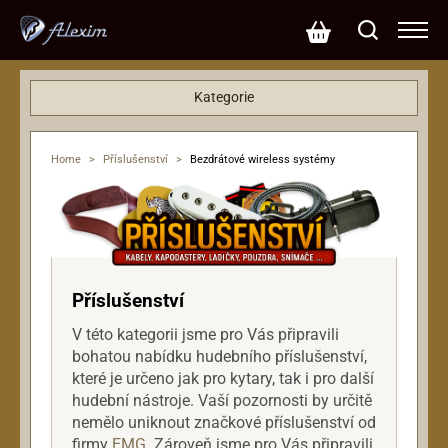
Kategorie
Basové kytary
Dárkové poukazy
Home
>
Příslušenství
>
Bezdrátové wireless systémy
Efekty
Hardware
Klávesy
Kytary
Mikrofony
Příslušenství
Ostatní nástroje
V této kategorii jsme pro Vás připravili
PA systémy
bohatou nabídku hudebního příslušenství,
Příslušenství
které je určeno jak pro kytary, tak i pro další
Bezdrátové wireless systémy
hudební nástroje. Vaší pozornosti by určitě
Chránič proti zpětné vazbě
nemělo uniknout značkové příslušenství od
firmy
EMG
. Zároveň jsme pro Vás připravili
Interface