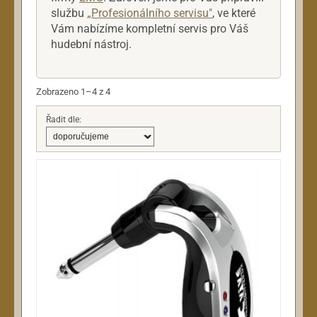
službu
„Profesionálního servisu"
, ve které
Kabely a jacky
Vám nabízíme kompletní servis pro Váš
Kapodastry
hudební nástroj.
Kosmetika
Ladičky a metronomy
Zobrazeno 1–4 z 4
Pouzdra
Přepínače pedálové
Řadit dle:
Popruhy a řemeny
Stojany
Trsátka
Rekordéry
Reproboxy
Sluchátka
Snímače a elektroniky
Struny
Zesilovače