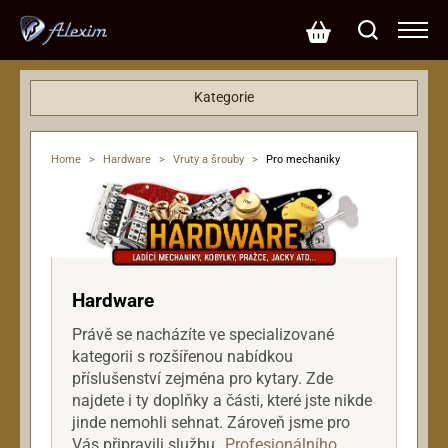
Kategorie
Basové kytary
Dárkové poukazy
Home
>
Hardware
>
Vruty a šrouby
>
Pro mechaniky
Efekty
Hardware
Desky, pickguard, krytky, držáky, kovové
vložky.
Insert jacky, endpins jacky, misky jacků
Hardware
Knoflíky, pružiny, páky, závěsy řemenu
Krky a těla
Právě se nacházíte ve specializované
kategorii s rozšířenou nabídkou
Kryty snímačů
příslušenství zejména pro kytary. Zde
Mechaniky ladicí, kobylky, tremola
najdete i ty doplňky a části, které jste nikde
Nulté pražce, sedla, kolíčky, srážeče
jinde nemohli sehnat. Zároveň jsme pro
Ostatní
Vás připravili službu
„Profesionálního