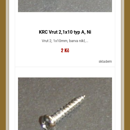
Ostatní nástroje
PA systémy
Příslušenství
Rekordéry
KRC Vrut 2,1x10 typ A, Ni
Reproboxy
Vrut 2, 1x10mm, barva nikl,...
Sluchátka
2 Kč
Snímače a elektroniky
Struny
skladem
Zesilovače