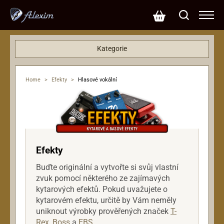
Kategorie
Basové kytary
Dárkové poukazy
Home
>
Efekty
>
Hlasové vokální
Efekty
Basové
Hlasové vokální
Kytarové
Napáječe
Efekty
Pedalboardy
Buďte originální a vytvořte si svůj vlastní
Hardware
zvuk pomocí některého ze zajímavých
Klávesy
kytarových efektů. Pokud uvažujete o
Kytary
kytarovém efektu, určitě by Vám neměly
uniknout výrobky prověřených značek
T-
Mikrofony
Rex
,
Boss
a
EBS