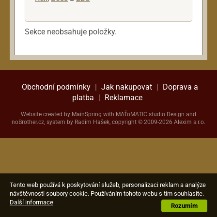
Ostatní nástroje
PA systémy
Příslušenství
Sekce neobsahuje položky.
Rekordéry
Reproboxy
Sluchátka
Snímače a elektroniky
Obchodní podmínky
|
Jak nakupovat
|
Doprava a
platba
|
Reklamace
Struny
Zesilovače
Website created by
MainSpring
with
MAŤoMATIC studio
Design and
noBrother.cz
, system by Radim Hašek, copyright © 2009-2026 Alexim s.r.o.
Tento web používá k poskytování služeb, personalizaci reklam a analýze
návštěvnosti soubory cookie. Používáním tohoto webu s tím souhlasíte.
Další informace
Rozumím