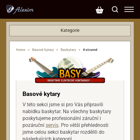
Kategorie
Basové kytary
Baskytary
Home
>
Basové kytary
>
Baskytary
>
4-strunné
4-strunné
5-ti strunné
6-ti strunné
Elektrické kontrabasy
Dárkové poukazy
Basové kytary
Efekty
Hardware
V této sekci jsme si pro Vás připravili
nabídku baskytar. Na všechny baskytary
Klávesy
poskytujeme profesionální záruční i
Kytary
pozáruční
servis
. Pro větší přehlednosti
Mikrofony
jsme celou sekci baskytar rozdělili do
následujících kategorií.
Ostatní nástroje