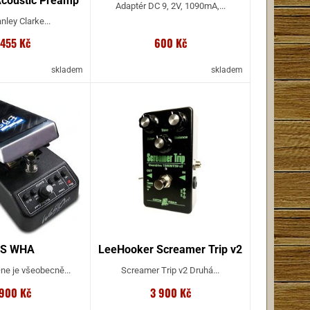
Acoustic Preamp
Adaptér DC 9, 2V, 1090mA,...
nley Clarke...
 455 Kč
600 Kč
a
skladem
skladem
BS WHA
LeeHooker Screamer Trip v2
e je všeobecně...
Screamer Trip v2 Druhá...
 900 Kč
3 900 Kč