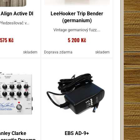
Align Active DI
LeeHooker Trip Bender
(germanium)
Předzesilovač v...
Vintage germaniový fuzz....
 575 Kč
5 200 Kč
a
skladem
Doprava zdarma
skladem
nley Clarke
EBS AD-9+