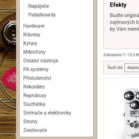
Efekty
Napáječe
Pedalboardy
Buďte originá
zajímavých ky
Hardware
by Vám neměl
Klávesy
Kytary
Mikrofony
Zobrazeno 1–12 z 8
Ostatní nástroje
Řadit dle:
PA systémy
Příslušenství
Rekordéry
Reproboxy
Sluchátka
Snímače a elektroniky
Struny
Zesilovače