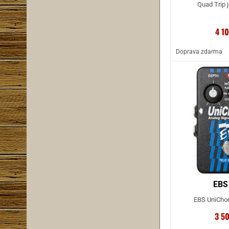
Quad Trip j
4 1
Doprava zdarma
EBS
EBS UniChoru
3 5