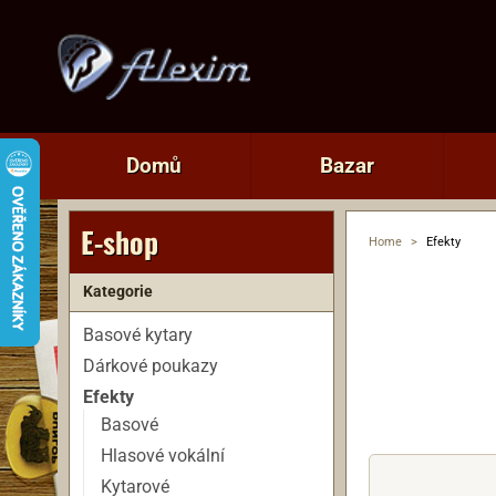
Domů
Bazar
E-shop
Home
>
Efekty
Kategorie
Basové kytary
Dárkové poukazy
Efekty
Basové
Hlasové vokální
Kytarové