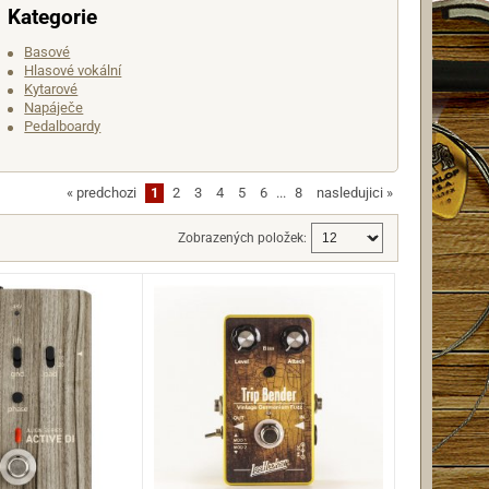
Kategorie
Basové
Hlasové vokální
Kytarové
Napáječe
Pedalboardy
«
predchozi
1
2
3
4
5
6
...
8
nasledujici
»
Zobrazených položek: