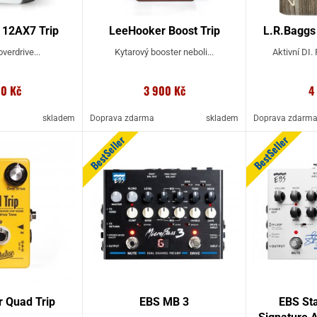
 12AX7 Trip
LeeHooker Boost Trip
L.R.Baggs 
verdrive...
Kytarový booster neboli...
Aktivní DI. 
00 Kč
3 900 Kč
4
skladem
Doprava zdarma
skladem
Doprava zdarm
BestSeller
BestSeller
 Quad Trip
EBS MB 3
EBS Sta