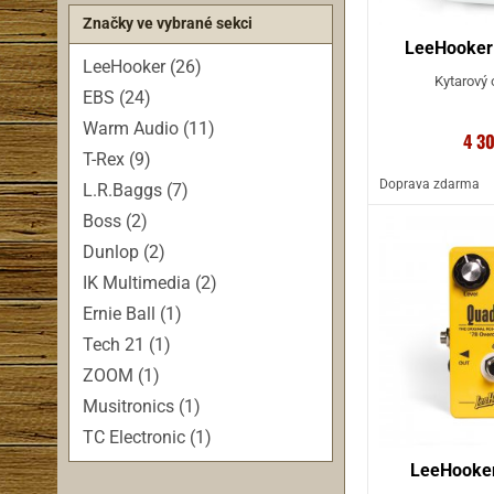
Značky ve vybrané sekci
LeeHooker
LeeHooker (26)
Kytarový o
EBS (24)
Warm Audio (11)
4 3
T-Rex (9)
Doprava zdarma
L.R.Baggs (7)
Boss (2)
Dunlop (2)
IK Multimedia (2)
Ernie Ball (1)
Tech 21 (1)
ZOOM (1)
Musitronics (1)
TC Electronic (1)
LeeHooker