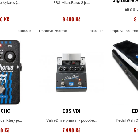
Signature 
e kytarový...
EBS MicroBass 3 je...
EBS Sta
00 Kč
8 490 Kč
9
skladem
Doprava zdarma
skladem
Doprava zdarm
 CHO
EBS VDI
E
s, který je...
ValveDrive přináší v podobě...
Pedál Wah On
00 Kč
7 990 Kč
5