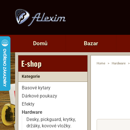
Domů
Bazar
E-shop
Home
>
Hardware
>
Kategorie
Basové kytary
Dárkové poukazy
Efekty
Hardware
Desky, pickguard, krytky,
držáky, kovové vložky.