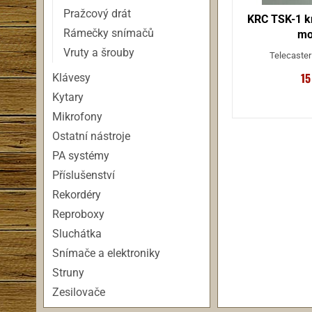
Pražcový drát
KRC TSK-1 k
Rámečky snímačů
mo
Vruty a šrouby
Telecaster 
15
Klávesy
Kytary
Mikrofony
Ostatní nástroje
PA systémy
Příslušenství
Rekordéry
Reproboxy
Sluchátka
Snímače a elektroniky
Struny
Zesilovače