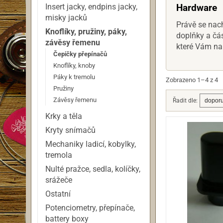
Insert jacky, endpins jacky,
Hardware
misky jacků
Právě se nach
Knoflíky, pružiny, páky,
doplňky a čás
závěsy řemenu
které Vám na
Čepičky přepínačů
Knoflíky, knoby
Páky k tremolu
Zobrazeno 1–4 z 4
Pružiny
Závěsy řemenu
Řadit dle:
Krky a těla
Kryty snímačů
Mechaniky ladicí, kobylky,
tremola
Nulté pražce, sedla, kolíčky,
srážeče
Ostatní
Potenciometry, přepínače,
battery boxy