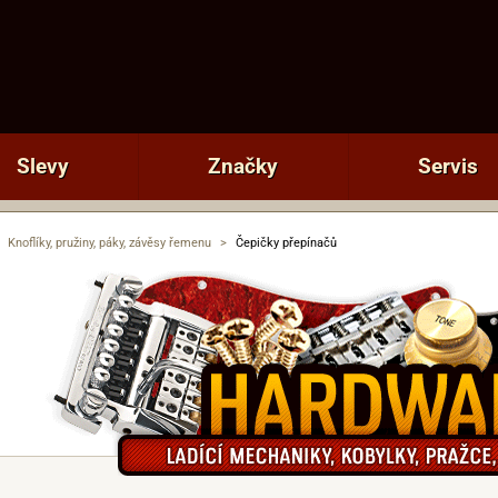
Slevy
Značky
Servis
Knoflíky, pružiny, páky, závěsy řemenu
>
Čepičky přepínačů