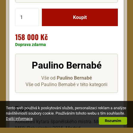
158 000 Kč
Doprava zdarma
Paulino Bernabé
Vše od
Paulino Bernabé
Vše od Paulino Bernabé v této kategorii
Popis
Tento web používá k poskytování služeb, personalizaci reklam a analýze
návštěvnosti soubory cookie. Používáním tohoto webu s tím souhlasíte.
Další informace
Rozumím
Koncertní kytara španělského mistra. Model
M50. Rok výroby: 2015. Madrid.