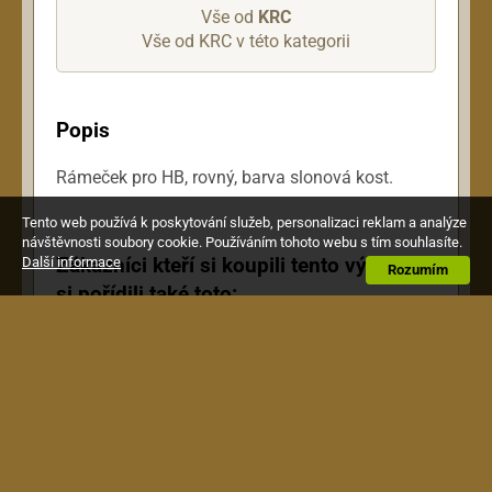
Vše od
KRC
Vše od KRC v této kategorii
Popis
Rámeček pro HB, rovný, barva slonová kost.
Tento web používá k poskytování služeb, personalizaci reklam a analýze
návštěvnosti soubory cookie. Používáním tohoto webu s tím souhlasíte.
Zákazníci kteří si koupili tento výrobek,
Další informace
Rozumím
si pořídili také toto: