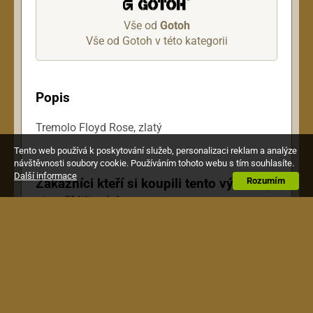
Vše od
Gotoh
Vše od Gotoh v této kategorii
Popis
Tremolo Floyd Rose, zlatý
Tento web používá k poskytování služeb, personalizaci reklam a analýze
návštěvnosti soubory cookie. Používáním tohoto webu s tím souhlasíte.
Další informace
Zákazníci kteří si koupili tento výrobek,
Rozumím
si pořídili také toto: