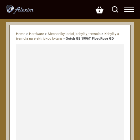
Home
>
Hardware
>
Mechaniky ladicí, kobylky, tremola
>
Kobylky a
tremola na elektrickou kytaru
>
Gotoh GE 1996T FloydRose GD