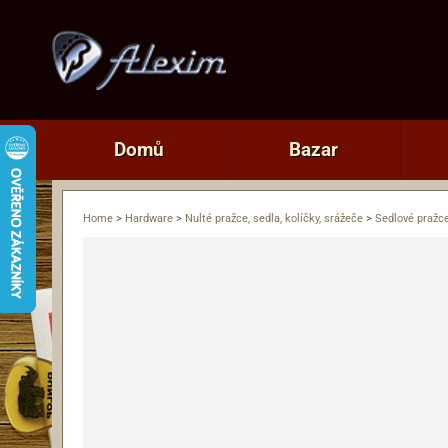
Domů
Bazar
Home
>
Hardware
>
Nulté pražce, sedla, kolíčky, srážeče
>
Sedlové pražc