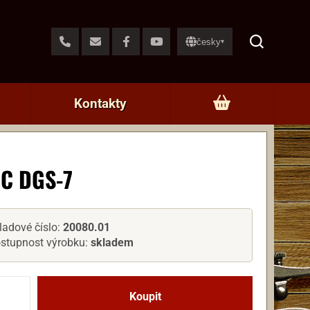
česky
▾
Kontakty
C DGS-7
ladové číslo:
20080.01
stupnost výrobku:
skladem