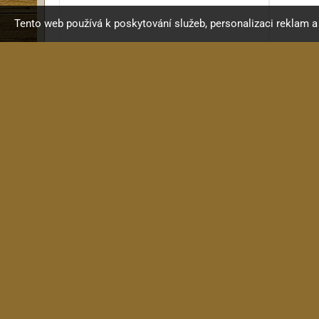
Tento web používá k poskytování služeb, personalizaci reklam 
KRC GN006
Nultý pražec "ořech" kytara...
16 Kč
skladem