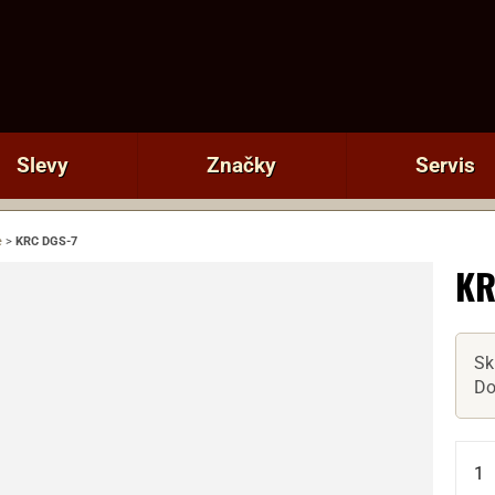
Slevy
Značky
Servis
e
>
KRC DGS-7
KR
Sk
Do