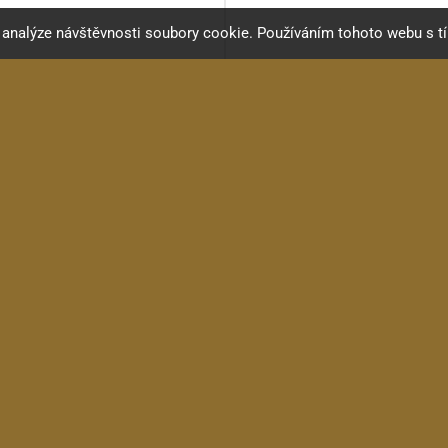
a analýze návštěvnosti soubory cookie. Používáním tohoto webu s t
KRC BP001 WH
KRC DGS-2
Bridge Pin, kolíček do...
Kobylkový pražec JUMBO tl.
8 Kč
20 Kč
skladem