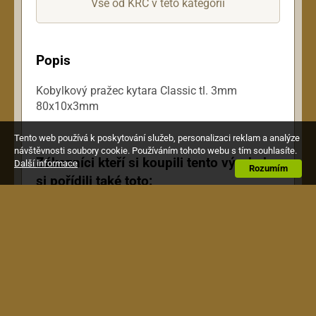
Vše od KRC v této kategorii
Popis
Kobylkový pražec kytara Classic tl. 3mm
80x10x3mm
Tento web používá k poskytování služeb, personalizaci reklam a analýze
návštěvnosti soubory cookie. Používáním tohoto webu s tím souhlasíte.
Zákazníci kteří si koupili tento výrobek,
Další informace
Rozumím
si pořídili také toto: