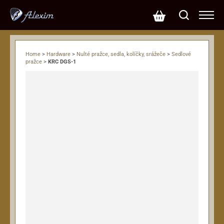
Home
>
Hardware
>
Nulté pražce, sedla, kolíčky, srážeče
>
Sedlové
pražce
>
KRC DGS-1