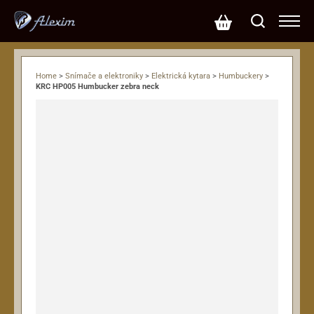
Home
>
Snímače a elektroniky
>
Elektrická kytara
>
Humbuckery
>
KRC HP005 Humbucker zebra neck