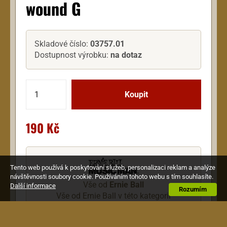
wound G
Skladové číslo:
03757.01
Dostupnost výrobku:
na dotaz
190 Kč
Tento web používá k poskytování služeb, personalizaci reklam a analýze
návštěvnosti soubory cookie. Používáním tohoto webu s tím souhlasíte.
Vše od
Ernie Ball
Další informace
Rozumím
Vše od Ernie Ball v této kategorii