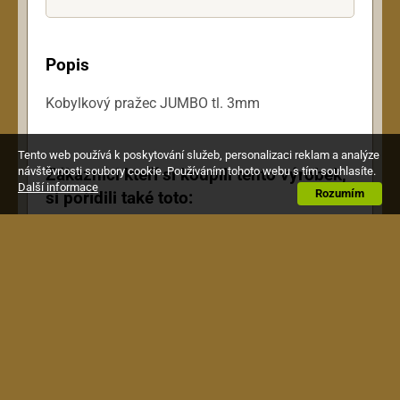
Popis
Kobylkový pražec JUMBO tl. 3mm
Tento web používá k poskytování služeb, personalizaci reklam a analýze
Zákazníci kteří si koupili tento výrobek,
návštěvnosti soubory cookie. Používáním tohoto webu s tím souhlasíte.
Další informace
Rozumím
si pořídili také toto: