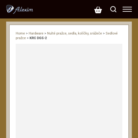
Home
>
Hardware
>
Nulté pražce, sedla, kolíčky, srážeče
>
Sedlové
pražce
>
KRC DGS-2