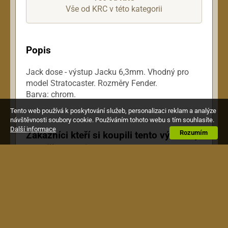
Vše od KRC v této kategorii
Popis
Jack dose - výstup Jacku 6,3mm. Vhodný pro
model Stratocaster. Rozměry Fender.
Barva: chrom.
Tento web používá k poskytování služeb, personalizaci reklam a analýze
návštěvnosti soubory cookie. Používáním tohoto webu s tím souhlasíte.
Další informace
Rozumím
Zákazníci kteří si koupili tento výrobek,
si pořídili také toto: