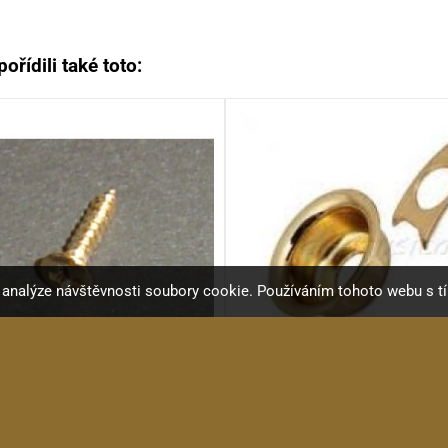
ořídili také toto:
a analýze návštěvnosti soubory cookie. Používáním tohoto webu s t
C Vrut 2x10mm, typ C GD
KRC HJ009 GD jack pla
Vrut 2x10 čočková hlava...
Telecaster kovová miska...