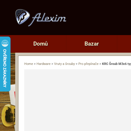
Domů
Bazar
Home
>
Hardware
>
Vruty a šrouby
>
Pro přepínače
>
KRC Šroub M3x6 ty