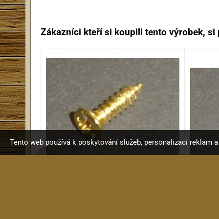
Zákazníci kteří si koupili tento výrobek, si p
Tento web používá k poskytování služeb, personalizaci reklam 
KRC Vrut 3x12mm, typ C, GD
KR
Vrut 3x12mm, čočková hlava...