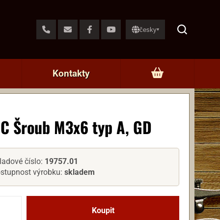
česky
▾
Kontakty
C Šroub M3x6 typ A, GD
ladové číslo:
19757.01
stupnost výrobku:
skladem