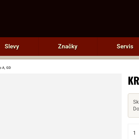
Slevy
Značky
Servis
p A, GD
KR
Sk
Do