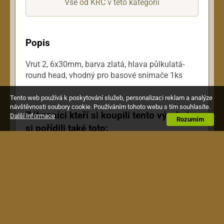
Vše od KRC v této kategorii
Popis
Vrut 2, 6x30mm, barva zlatá, hlava půlkulatá-
round head, vhodný pro basové snímače 1ks
Tento web používá k poskytování služeb, personalizaci reklam a analýze
návštěvnosti soubory cookie. Používáním tohoto webu s tím souhlasíte.
Zákazníci kteří si koupili tento výrobek,
Další informace
Rozumím
si pořídili také toto: