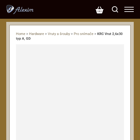
Home
>
Hardware
>
Vruty a šrouby
>
Pro snímače
>
KRC Vrut 2,6x30
typ A, GD