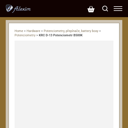
Home
>
Hardware
>
Potenciometry, přepínače, battery boxy
>
Potenciometry
>
KRC D-13 Potenciometr B500K