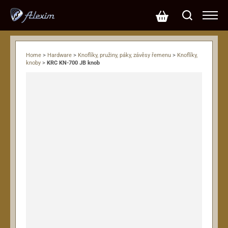
Home
>
Hardware
>
Knoflíky, pružiny, páky, závěsy řemenu
>
Knoflíky,
knoby
>
KRC KN-700 JB knob