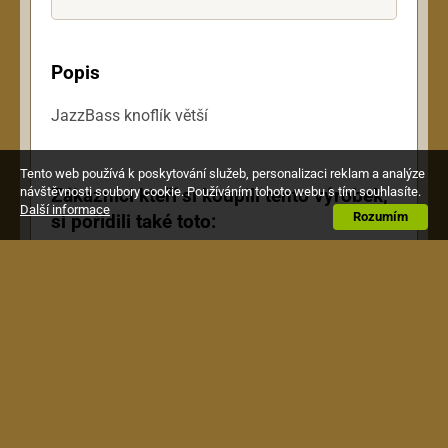
Popis
JazzBass knoflík větší
Tento web používá k poskytování služeb, personalizaci reklam a analýze
Zákazníci kteří si koupili tento výrobek,
návštěvnosti soubory cookie. Používáním tohoto webu s tím souhlasíte.
Další informace
Rozumím
si pořídili také toto: