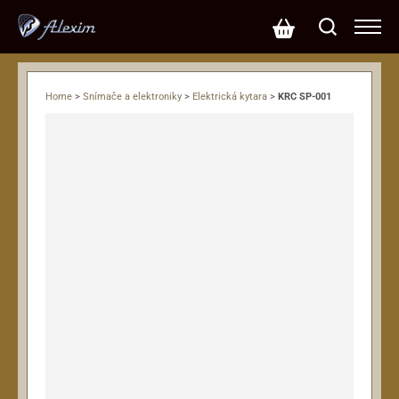
Home
>
Snímače a elektroniky
>
Elektrická kytara
>
KRC SP-001