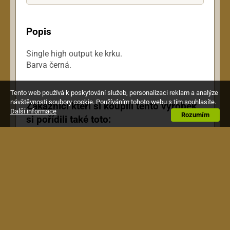
Popis
Single high output ke krku.
Barva černá.
Tento web používá k poskytování služeb, personalizaci reklam a analýze
návštěvnosti soubory cookie. Používáním tohoto webu s tím souhlasíte.
Zákazníci kteří si koupili tento výrobek,
Další informace
Rozumím
si pořídili také toto: