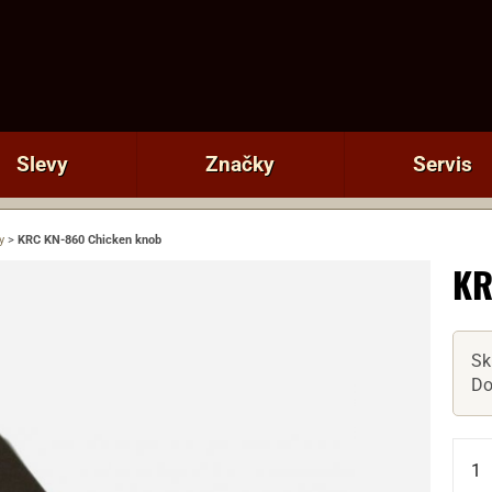
Slevy
Značky
Servis
y
>
KRC KN-860 Chicken knob
KR
Sk
Do