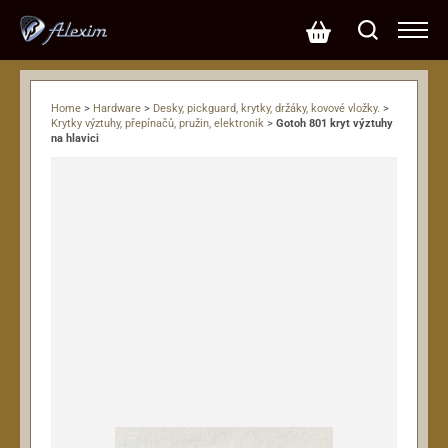
Home
>
Hardware
>
Desky, pickguard, krytky, držáky, kovové vložky.
>
Krytky výztuhy, přepínačů, pružin, elektronik
>
Gotoh 801 kryt výztuhy
na hlavici