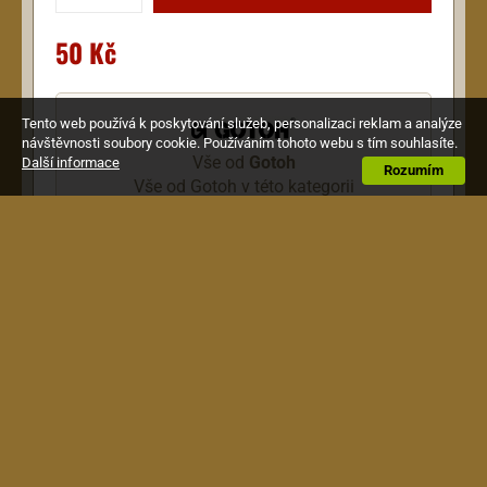
50 Kč
Tento web používá k poskytování služeb, personalizaci reklam a analýze
návštěvnosti soubory cookie. Používáním tohoto webu s tím souhlasíte.
Vše od
Gotoh
Další informace
Rozumím
Vše od Gotoh v této kategorii
Popis
Kryt výztuhy na hlavici nástroje. Materiál
dvouvrstvý plast. Barva černá. Bez nápisu.