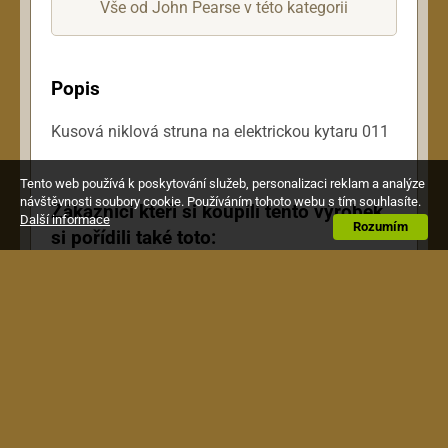
Vše od John Pearse v této kategorii
Popis
Kusová niklová struna na elektrickou kytaru 011
Tento web používá k poskytování služeb, personalizaci reklam a analýze
návštěvnosti soubory cookie. Používáním tohoto webu s tím souhlasíte.
Zákazníci kteří si koupili tento výrobek,
Další informace
Rozumím
si pořídili také toto: