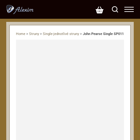
Home
>
Struny
>
Single-jednotlivé struny
>
John Pearse Single SP011