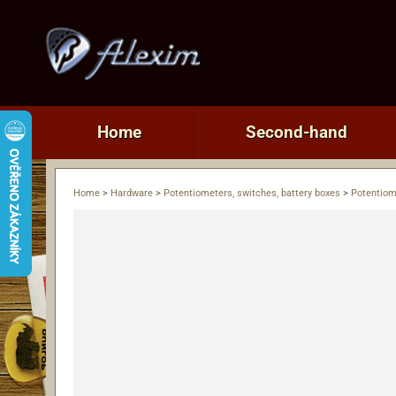
Home
Second-hand
Home
>
Hardware
>
Potentiometers, switches, battery boxes
>
Potentiom