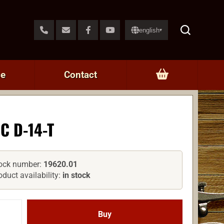
english
▾
ce
Contact
C D-14-T
ock number:
19620.01
oduct availability:
in stock