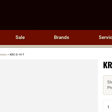
Sale
Brands
Servi
eters
>
KRC D-14-T
KR
St
Pr