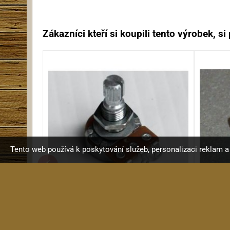
Zákazníci kteří si koupili tento výrobek, si p
Tento web používá k poskytování služeb, personalizaci reklam 
KRC D-14-2 Potenciometr B250K
KR
Alpha POT B 250 kOhm potenc...
V