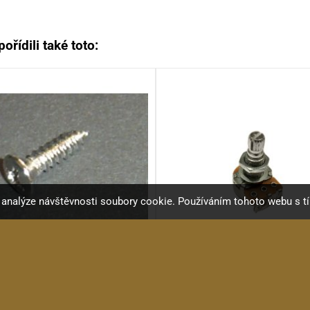
ořídili také toto:
a analýze návštěvnosti soubory cookie. Používáním tohoto webu s t
C Vrut 3x12mm, typ C, Ni
KRC P1618 A500K Lo
rut 3x12mm, čočková hlava ...
Alpha POT A 500 kOhm...