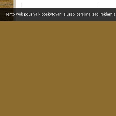
Tento web používá k poskytování služeb, personalizaci reklam 
KRC GN006
Nultý pražec "ořech" kytara...
16 Kč
in stock