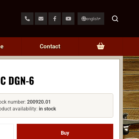
english
▾
ce
Contact
C DGN-6
ock number:
200920.01
oduct availability:
in stock