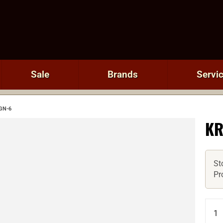
Sale
Brands
Servi
GN-6
KR
St
Pr