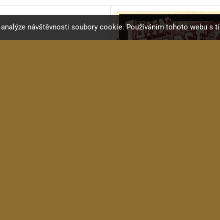
a analýze návštěvnosti soubory cookie. Používáním tohoto webu s t
KRC DGS-1
John Pearse 100XL Ak.k
Kobylkový pražec kytara...
Struny na akustickou kytaru.
18 Kč
295 Kč
in stock