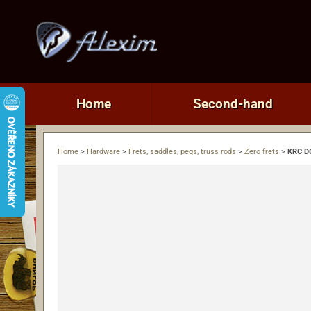
Home
Second-hand
Home
>
Hardware
>
Frets, saddles, pegs, truss rods
>
Zero frets
>
KRC D