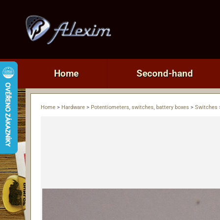
Home
Second-hand
Home
>
Hardware
>
Potentiometers, switches, battery boxes
>
Switches