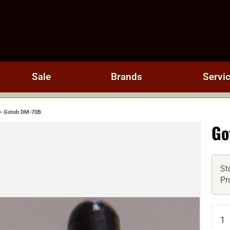
Sale
Brands
Servi
>
Gotoh DM-70B
Go
St
Pr