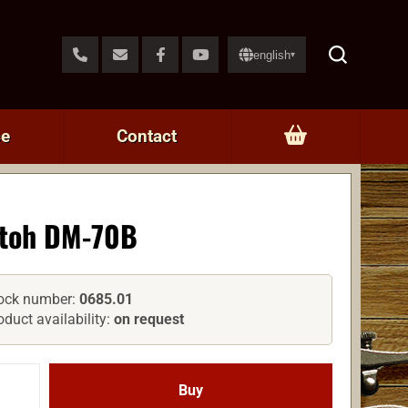
english
▾
ce
Contact
toh DM-70B
ock number:
0685.01
oduct availability:
on request