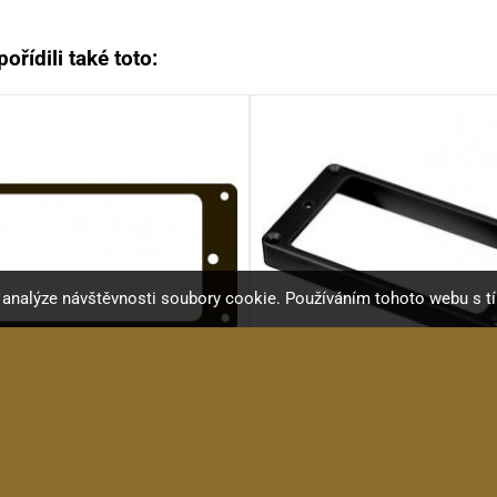
ořídili také toto:
a analýze návštěvnosti soubory cookie. Používáním tohoto webu s t
C PR002 BK rámeček HB
KRC PR003 BK rámeček
Rámeček pro HB, rovný, ...
Rámeček pro HB, rovný,...