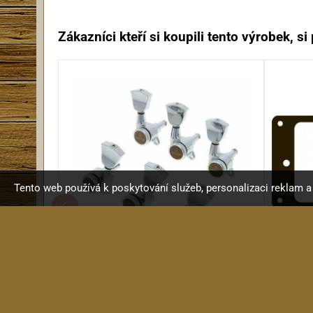
Zákazníci kteří si koupili tento výrobek, si p
Tento web používá k poskytování služeb, personalizaci reklam 
Gotoh SG381 04 MGT CR
KR
Ladicí mechanika zamykací...