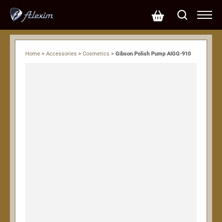
Home
>
Accessories
>
Cosmetics
>
Gibson Polish Pump AIGG-910