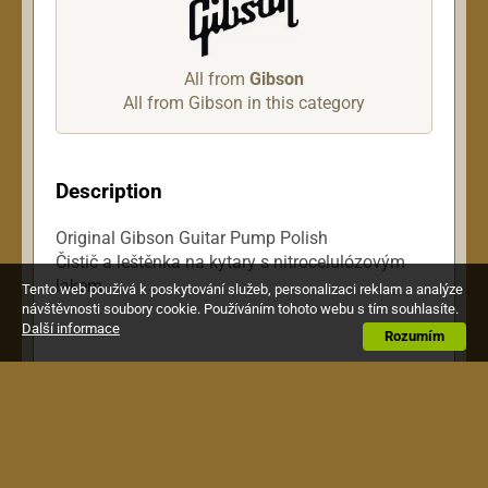
All from
Gibson
All from Gibson in this category
Description
Original Gibson Guitar Pump Polish
Čistič a leštěnka na kytary s nitrocelulózovým
lakem.
Tento web používá k poskytování služeb, personalizaci reklam a analýze
návštěvnosti soubory cookie. Používáním tohoto webu s tím souhlasíte.
Další informace
Rozumím
Zákazníci kteří si koupili tento výrobek,
si pořídili také toto: