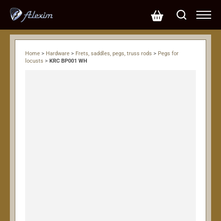
Home
>
Hardware
>
Frets, saddles, pegs, truss rods
>
Pegs for
locusts
>
KRC BP001 WH