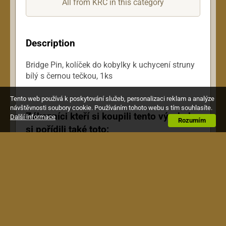
All from KRC in this category
Description
Bridge Pin, kolíček do kobylky k uchycení struny
bílý s černou tečkou, 1ks
Tento web používá k poskytování služeb, personalizaci reklam a analýze
návštěvnosti soubory cookie. Používáním tohoto webu s tím souhlasíte.
Zákazníci kteří si koupili tento výrobek,
Další informace
Rozumím
si pořídili také toto: