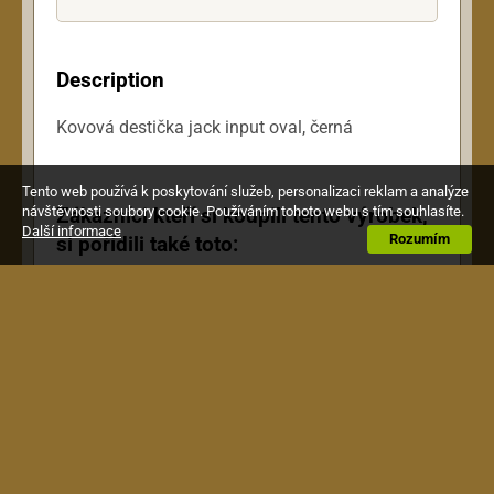
Description
Kovová destička jack input oval, černá
Tento web používá k poskytování služeb, personalizaci reklam a analýze
Zákazníci kteří si koupili tento výrobek,
návštěvnosti soubory cookie. Používáním tohoto webu s tím souhlasíte.
Další informace
Rozumím
si pořídili také toto: