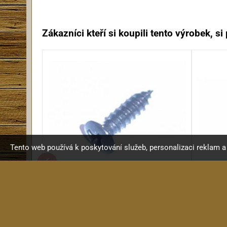
Zákazníci kteří si koupili tento výrobek, si p
Tento web používá k poskytování služeb, personalizaci reklam 
KRC Vrut 3x12mm, typ C, BK
K
Vrut 3x12mm, čočková hlava...
V