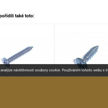
ořídili také toto:
a analýze návštěvnosti soubory cookie. Používáním tohoto webu s t
RC Vrut 2,5x15 typ C, BK
KRC Vrut 2,5x10mm, typ 
rut 2, 5x15mm, barva černá...
Vrut 2x10 čočková hlava...