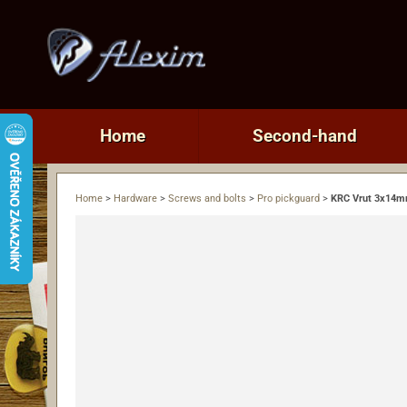
Home
Second-hand
Home
>
Hardware
>
Screws and bolts
>
Pro pickguard
>
KRC Vrut 3x14mm