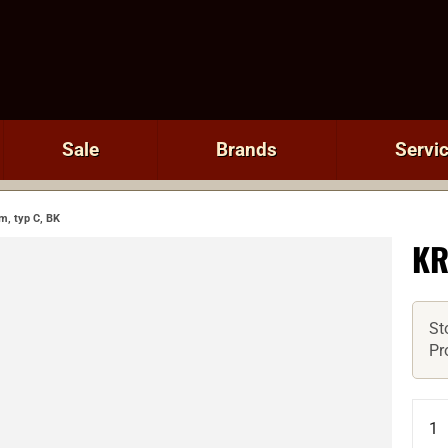
Sale
Brands
Servi
, typ C, BK
KR
St
Pr