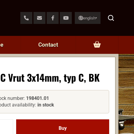
english
▾
ce
Contact
C Vrut 3x14mm, typ C, BK
ock number:
198401.01
oduct availability:
in stock