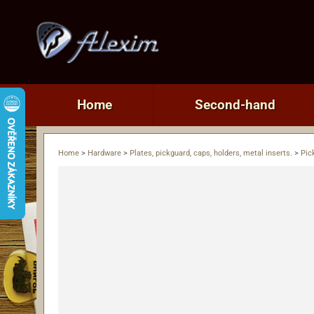
Home
Second-hand
Home
>
Hardware
>
Plates, pickguard, caps, holders, metal inserts.
>
Pic