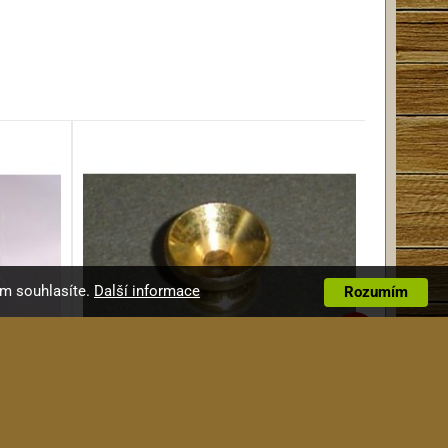
ím souhlasíte.
Další informace
Rozumím
KRC Závěs řemenu HE004 GD