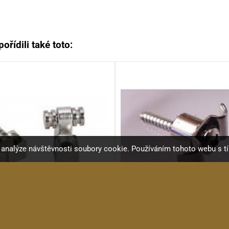
ořídili také toto:
a analýze návštěvnosti soubory cookie. Používáním tohoto webu s t
KRC HS008 CR
KRC HS006 CR