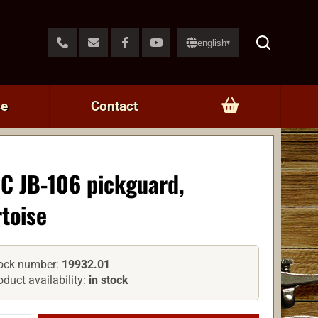
english
▾
ce
Contact
C JB-106 pickguard,
rtoise
ock number:
19932.01
oduct availability:
in stock