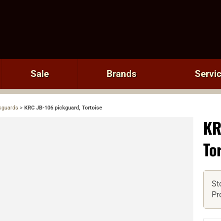
Sale
Brands
Servi
kguards
>
KRC JB-106 pickguard, Tortoise
KR
To
St
Pr