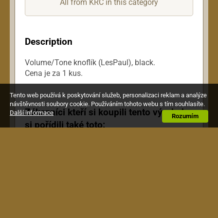
All from KRC in this category
Description
Volume/Tone knoflík (LesPaul), black.
Cena je za 1 kus.
Tento web používá k poskytování služeb, personalizaci reklam a analýze
návštěvnosti soubory cookie. Používáním tohoto webu s tím souhlasíte.
Zákazníci kteří si koupili tento výrobek,
Další informace
Rozumím
si pořídili také toto: