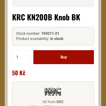
KRC KN200B Knob BK
Stock number:
194211.01
Product availability:
in stock
50 Kč
All from
KRC