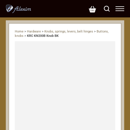
Home
>
Hardware
>
Knobs, springs, levers, belt hinges
>
Buttons,
knobs
>
KRC KN200B Knob BK