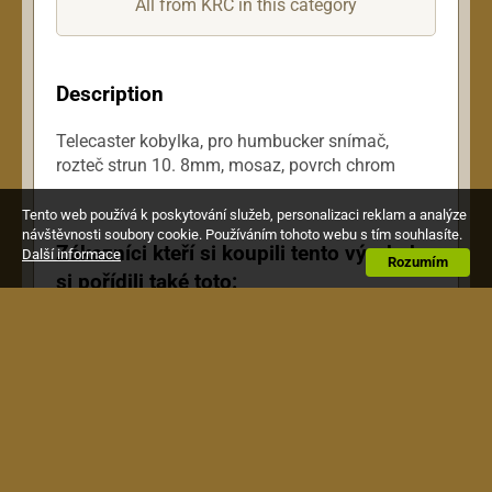
All from KRC in this category
Description
Telecaster kobylka, pro humbucker snímač,
rozteč strun 10. 8mm, mosaz, povrch chrom
Tento web používá k poskytování služeb, personalizaci reklam a analýze
návštěvnosti soubory cookie. Používáním tohoto webu s tím souhlasíte.
Zákazníci kteří si koupili tento výrobek,
Další informace
Rozumím
si pořídili také toto: