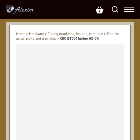
Home
>
Hardware
>
Tuning machines, locusts, tremolos
>
Electric
guitar picks and tremolos
>
KRC BT004 bridge HB CR