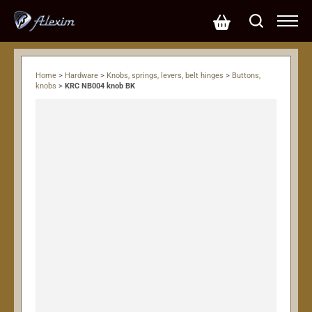
Home
>
Hardware
>
Knobs, springs, levers, belt hinges
>
Buttons,
knobs
>
KRC NB004 knob BK