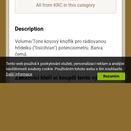
All from KRC in this category
Description
Volume/Tone kovový knoflík pro rádlovanou
hřídelku ("tisícihran") potenciometru. Barva:
černá.
Tento web používá k poskytování služeb, personalizaci reklam a analýze
návštěvnosti soubory cookie. Používáním tohoto webu s tím souhlasíte.
Další informace
Rozumím
Zákazníci kteří si koupili tento výrobek,
si pořídili také toto: