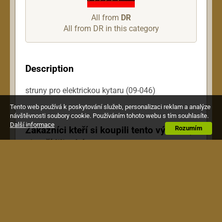
All from
DR
All from DR in this category
Description
struny pro elektrickou kytaru (09-046)
Tento web používá k poskytování služeb, personalizaci reklam a analýze
návštěvnosti soubory cookie. Používáním tohoto webu s tím souhlasíte.
Další informace
Zákazníci kteří si koupili tento výrobek,
Rozumím
si pořídili také toto: