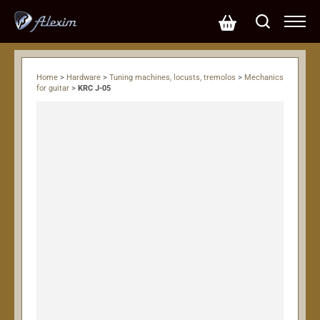
Home
>
Hardware
>
Tuning machines, locusts, tremolos
>
Mechanics
for guitar
>
KRC J-05