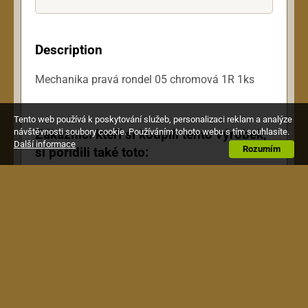
Description
Mechanika pravá rondel 05 chromová 1R 1ks
Tento web používá k poskytování služeb, personalizaci reklam a analýze
Zákazníci kteří si koupili tento výrobek,
návštěvnosti soubory cookie. Používáním tohoto webu s tím souhlasíte.
Další informace
Rozumím
si pořídili také toto: