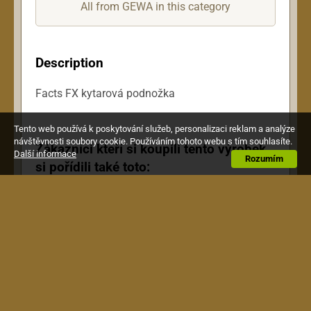
All from GEWA in this category
Description
Facts FX kytarová podnožka
Tento web používá k poskytování služeb, personalizaci reklam a analýze
návštěvnosti soubory cookie. Používáním tohoto webu s tím souhlasíte.
Zákazníci kteří si koupili tento výrobek,
Další informace
Rozumím
si pořídili také toto: