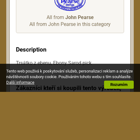
All from
John Pearse
All from John Pearse in this category
Description
Trsátko z ebenu, Ebony Sarod pick
Tento web používá k poskytování služeb, personalizaci reklam a analýze
návštěvnosti soubory cookie. Používáním tohoto webu s tím souhlasíte.
Další informace
Rozumím
Zákazníci kteří si koupili tento výrobek,
si pořídili také toto: