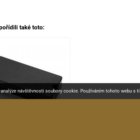
ořídili také toto:
a analýze návštěvnosti soubory cookie. Používáním tohoto webu s t
EMG 60-7