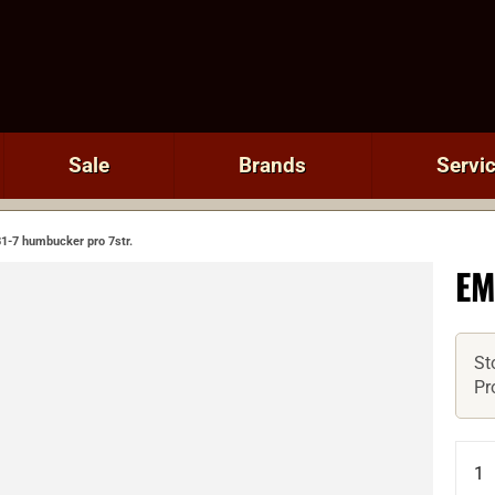
Sale
Brands
Servi
1-7 humbucker pro 7str.
EM
St
Pr