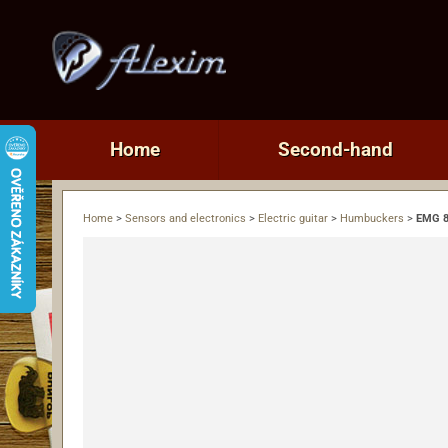
Home
Second-hand
Home
>
Sensors and electronics
>
Electric guitar
>
Humbuckers
>
EMG 8