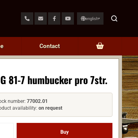
english
▾
ce
Contact
G 81-7 humbucker pro 7str.
ock number:
77002.01
oduct availability:
on request