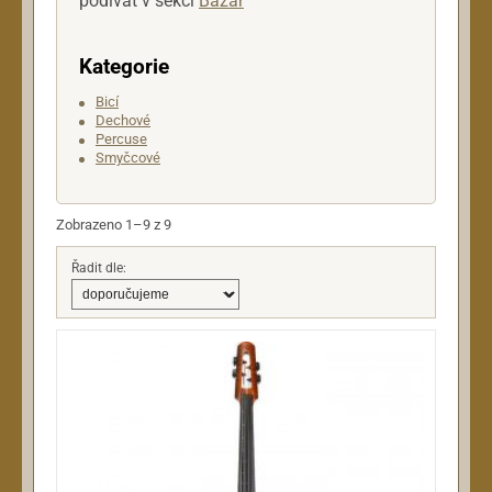
podívat v sekci
Bazar
Kategorie
Bicí
Dechové
Percuse
Smyčcové
Zobrazeno 1–9 z 9
Řadit dle: