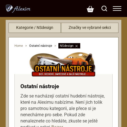
Kategorie / NSdesign
Značky ve vybrané sekci
Basové kytary
NSdesign (9)
Ostatní nástroje
AULOS (6)
Home
>
Ostatní nástroje
>
NSdesign
Smyčcové
Grand Master (2)
Leto (1)
Struny
Singular Sound (1)
KRC (1)
Ostatní nástroje
Zde se nacházejí ostatní hudební nástroje,
které na Aleximu nabízíme. Není jich tolik
pro samotnou kategorii, ale přece si je
nenecháme pro sebe. Pokud zde
nenaleznete co hledáte, zkuste se ještě