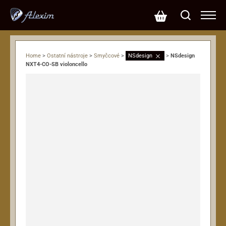
Home
>
Ostatní nástroje
>
Smyčcové
>
NSdesign
>
NSdesign
NXT4-CO-SB violoncello