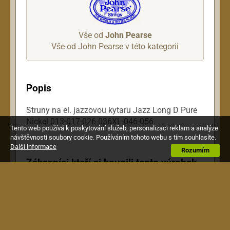
Vše od
John Pearse
Vše od John Pearse v této kategorii
Popis
Struny na el. jazzovou kytaru Jazz Long D Pure
Nickel 013-017-026-036XL-046-056
Tento web používá k poskytování služeb, personalizaci reklam a analýze
návštěvnosti soubory cookie. Používáním tohoto webu s tím souhlasíte.
Další informace
Rozumím
Zákazníci kteří si koupili tento výrobek,
si pořídili také toto: