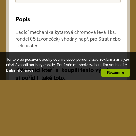
Popis
Ladící mechanika kytarová chromová levá 1ks,
rondel 05 (zvoneček) vhodný např. pro Strat nebo
Telecaster
Tento web používá k poskytování služeb, personalizaci reklam a analýze
návštěvnosti soubory cookie. Používáním tohoto webu s tím souhlasíte.
Zákazníci kteří si koupili tento výrobek,
Další informace
Rozumím
si pořídili také toto: